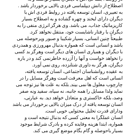
اصطلاح از دانش دیپلماسی فردی بالایی برخوردار باشد .
به تعبیری، انسان توسعه یافته در روابط فردی اش با
دیگران دارای لبخند و چهره گشاده و به اصطلاح بسیار
کاریزماتیک جذاب، می باشد. وی هرگز انرژی منفی را به
دیگران با رفتار ناشایست خود، منتقل نخواهد کرد.
طبیعتاً چنین انسانی، بسیار شکیبا و صبور وپرحوصله می
باشد و انسانی است که همواره بدنبال مهرورزی و همدردی
با دیگران و همیاری انسان های دیگر است وهرگز بد کسی
را نخواهد خواست و آنها را آزرده خاطرنمی کند و در باره
دیگران، هرگز به داوری شتابزده، روی نمی آورد.
به عقیده روانشناسان اجتماعی، انسان توسعه یافته،
انسانی است که اهل معرفت است وهرگز مسایل را در
چارچوب معلول ها نمی بیند, بلکه به علت ها نیز توجه می
نماید ولذا مسایل را همه جانبه، نه سیاه، سفید ونه صفر
وصد، بلکه خاکستری و متعادل خواهد دید. به عبارتی،
انسان توسعه یافته از درک میزان بالایی برخوردار می باشد
ودارای قدرت تحلیل محتوایی خوبی است.
انسان عملگرا به معنی کسی که بدنبال نتیجه است و
همواره، ابتدا هزینه وفایده کرده و بادرک شرایط موجود
بسیار باحوصله و گام بگام موضع گیری می کند.