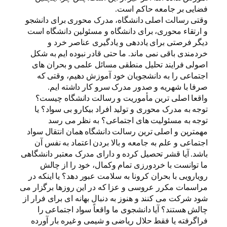
فضایی بر جامعه حاکم است.
وقتی رسالت اصلی دانشگاه، مدرک محوری برای دانشجو
و ارتقاء محوری، برای دانشگاه و مسئولین دانشگاه است
دیگر فرصتی برای یاددهی و یادگیری عناصر خرد و
خردمندی باقی نمی ماند. ما حتی قادر نبوده ایم به شکل
اصولی فرایند تحلیل منطقی مسائل علمی و بحران های
اجتماعی را به دانشجویان خود آموزش دهیم، وقتی که
صرفا با شهریه و صدور مدرک سرو کار داشته ایم.
واقعا اصلی ترین مأموریت و رسالت دانشگاه چیست؟
توجه به مدرک محوری و تولید افراد بیکارو بی سواد؟ یا
توجه به مسئولیت های اجتماعی؟ به نظر می رسد
مهمترین و اصلی ترین رسالت دانشگاه همان انتقال سواد
اجتماعی و علم به جامعه و بالا بردن اعتماد به نفس آن
باشد. آیا قشر تحصیل کرده و دارای مدرک معتبر دانشگاهی
ما توانست با خردورزی تمام وکمال، خود را از چالش
رویارویی با بحران کرونا به سلامت عبور دهد؟ یا اینکه در
مراسمات مکرر عروسی و عزا که در این روزها برگزار می
شود شرکت می کنند و هنوز به دنبال بهانه ای برای فرار از
چالش هستند؟ آیا دانشجوی ما واقعاً سواد اجتماعی را
فراگرفته یا فقط حلال ریاضی و شیمی و غیره بار آورده