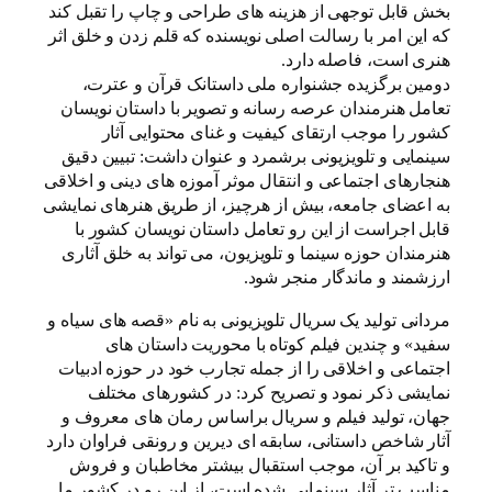
بخش قابل توجهی از هزینه های طراحی و چاپ را تقبل کند
که این امر با رسالت اصلی نویسنده که قلم زدن و خلق اثر
هنری است، فاصله دارد.
دومین برگزیده جشنواره ملی داستانک قرآن و عترت،
تعامل هنرمندان عرصه رسانه و تصویر با داستان نویسان
کشور را موجب ارتقای کیفیت و غنای محتوایی آثار
سینمایی و تلویزیونی برشمرد و عنوان داشت: تبیین دقیق
هنجارهای اجتماعی و انتقال موثر آموزه های دینی و اخلاقی
به اعضای جامعه، بیش از هرچیز، از طریق هنرهای نمایشی
قابل اجراست از این رو تعامل داستان نویسان کشور با
هنرمندان حوزه سینما و تلویزیون، می تواند به خلق آثاری
ارزشمند و ماندگار منجر شود.
مردانی تولید یک سریال تلویزیونی به نام «قصه های سیاه و
سفید» و چندین فیلم کوتاه با محوریت داستان های
اجتماعی و اخلاقی را از جمله تجارب خود در حوزه ادبیات
نمایشی ذکر نمود و تصریح کرد: در کشورهای مختلف
جهان، تولید فیلم و سریال براساس رمان های معروف و
آثار شاخص داستانی، سابقه ای دیرین و رونقی فراوان دارد
و تاکید بر آن، موجب استقبال بیشتر مخاطبان و فروش
مناسب تر آثار سینمایی شده است، از این رو در کشور ما