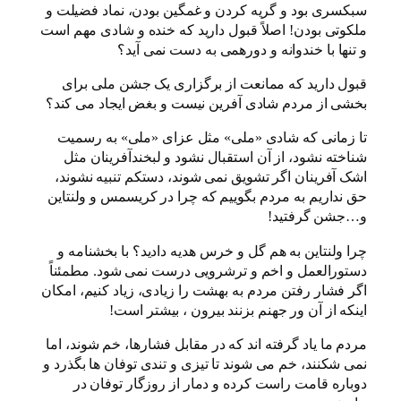
سبکسری بود و گریه کردن و غمگین بودن، نماد فضیلت و
ملکوتی بودن! اصلاً قبول دارید که خنده و شادی مهم است
و تنها با خندوانه و دورهمی به دست نمی آید؟
قبول دارید که ممانعت از برگزاری یک جشن ملی برای
بخشی از مردم شادی آفرین نیست و بغض ایجاد می کند؟
تا زمانی که شادی «ملی» مثل عزای «ملی» به رسمیت
شناخته نشود، از آن استقبال نشود و لبخندآفرینان مثل
اشک آفرینان اگر تشویق نمی شوند، دستکم تنبیه نشوند،
حق نداریم به مردم بگوییم که چرا در کریسمس و ولنتاین
و…جشن گرفتید!
چرا ولنتاین به هم گل و خرس هدیه دادید؟ با بخشنامه و
دستورالعمل و اخم و ترشرویی درست نمی شود. مطمئناً
اگر فشار رفتن مردم به بهشت را زیادی، زیاد کنیم، امکان
اینکه از آن ور جهنم بزنند بیرون ، بیشتر است!
مردم ما یاد گرفته اند که در مقابل فشارها، خم شوند، اما
نمی شکنند، خم می شوند تا تیزی و تندی توفان ها بگذرد و
دوباره قامت راست کرده و دمار از روزگار توفان در