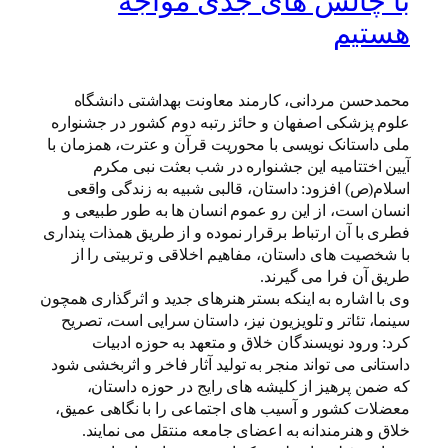
با چالش های جدی مواجه
هستیم
محمدحسن مردانی، کارمند معاونت بهداشتی دانشگاه
علوم پزشکی اصفهان و حائز رتبه دوم کشور در جشنواره
ملی داستانک نویسی با محوریت قرآن و عترت، همزمان با
آیین اختتامیه این جشنواره در شب بعثت نبی مکرم
اسلام(ص) افزود: داستان، قالبی شبیه به زندگی واقعی
انسان است، از این رو عموم انسان ها به طور طبیعی و
فطری با آن ارتباط برقرار نموده و از طریق همذات پنداری
با شخصیت های داستان، مفاهیم اخلاقی و تربیتی را از
طریق آن فرا می گیرند.
وی با اشاره به اینکه بستر هنرهای جدید و اثرگذاری همچون
سینما، تئاتر و تلویزیون نیز، داستان سرایی است، تصریح
کرد: ورود نویسندگان خلاق و متعهد به حوزه ادبیات
داستانی می تواند منجر به تولید آثار فاخر و اثربخشی شود
که ضمن پرهیز از کلیشه های رایج در حوزه داستان،
معضلات کشور و آسیب های اجتماعی را با نگاهی عمیق،
خلاق و هنرمندانه به اعضای جامعه منتقل می نمایند.