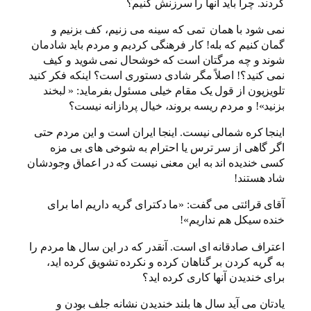
گردند. چرا باید آنها را سرزنش کنیم؟
نمی شود با همان تمی که سینه می زنیم، کف بزنیم و
گمان کنیم که بله! کار فرهنگی کردیم و مردم باید شادمان
شوند و چه مرگتان است که خوشحال نمی شوید و کیف
نمی کنید؟! اصلاً مگر شادی دستوری است؟ اینکه فکر کنید
تلویزیون از قول یک مقام خیلی مسئول بفرماید: « لبخند
بزنید»! و مردم ریسه بروند، خیال پردازانه نیست؟
اینجا کره شمالی نیست. اینجا ایران است و این مردم حتی
اگر گاهی از سر ترس یا احترام به شوخی های بی مزه
کسی خندیده اند به این معنی نیست که در اعماق وجودشان
شاد هستند!
آقای قرائتی می گفت: «ما دکترای گریه داریم اما برای
خنده سیکل هم نداریم»!
اعتراف صادقانه ای است. آنقدر که در این سال ها مردم را
به گریه کردن بر گناهان کرده و نکرده تشویق کرده اید،
برای خندیدن آنها کاری کرده اید؟
یادتان می آید سال ها بلند خندیدن نشانه جلف بودن و