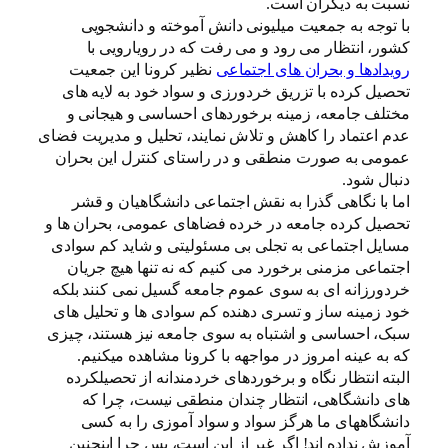
نسبت به دیگران است.
با توجه به جمعیت میلیونی دانش آموخته و دانشجویی
کشور، انتظار می رود و می رفت که در رویارویی با
رویدادها و بحران های اجتماعی
نظیر کرونا این جمعیت
تحصیل کرده با تزریق خردورزی و سواد خود به لایه های
مختلف جامعه، زمینه برخوردهای احساسی و هیجانی و
عدم اعتماد را کاهش و تلاش نمایند، تحلیل و مدیریت فضای
عمومی به صورت منطقی و در راستای کنترل این بحران
دنبال شود.
اما با نگاهی گذرا به نقش اجتماعی دانشگاهیان و قشر
تحصیل کرده جامعه در خرده فضاهای عمومی، بحران ها و
مسایل اجتماعی به تجلی بی مسئولیتی و شاید کم سوادی
اجتماعی مزمنی برخورد می کنیم که نه تنها هیچ جریان
خردورزانه ای به سوی عموم جامعه گسیل نمی کنند بلکه
خود زمینه ساز و تسری دهنده کم سوادی ها و تحلیل های
سبک، احساسی و اشتباه به سوی جامعه نیز هستند، چیزی
که به عینه امروز در مواجهه با کرونا مشاهده میکنیم.
البته انتظار نگاه و برخوردهای خردمندانه از تحصیلکرده
های دانشگاهی، انتظار چندان منطقی نیست، چرا که
دانشگاههای ما هرگز سواد و سواد آموزی را به کسی
آموزش نداده اند! اگر غیر از این است، پس چرا اینچنین