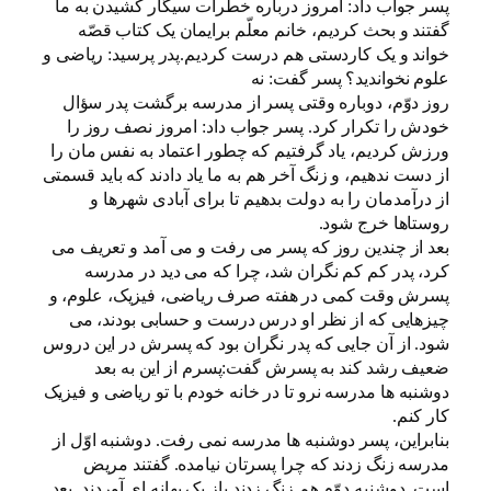
پسر جواب داد: امروز درباره خطرات سیگار کشیدن به ما
گفتند و بحث کردیم، خانم معلّم برایمان یک کتاب قصّه
خواند و یک کاردستی هم درست کردیم.پدر پرسید: ریاضی و
علوم نخواندید؟ پسر گفت: نه
روز دوّم، دوباره وقتی پسر از مدرسه برگشت پدر سؤال
خودش را تکرار کرد. پسر جواب داد: امروز نصف روز را
ورزش کردیم، یاد گرفتیم که چطور اعتماد به نفس مان را
از دست ندهیم، و زنگ آخر هم به ما یاد دادند که باید قسمتی
از درآمدمان را به دولت بدهیم تا برای آبادی شهرها و
روستاها خرج شود.
بعد از چندین روز که پسر می رفت و می آمد و تعریف می
کرد، پدر کم کم نگران شد، چرا که می دید در مدرسه
پسرش وقت کمی در هفته صرف ریاضی، فیزیک، علوم، و
چیزهایی که از نظر او درس درست و حسابی بودند، می
شود. از آن جایی که پدر نگران بود که پسرش در این دروس
ضعیف رشد کند به پسرش گفت:پسرم از این به بعد
دوشنبه ها مدرسه نرو تا در خانه خودم با تو ریاضی و فیزیک
کار کنم.
بنابراین، پسر دوشنبه ها مدرسه نمی رفت. دوشنبه اوّل از
مدرسه زنگ زدند که چرا پسرتان نیامده. گفتند مریض
است. دوشنبه دوّم هم زنگ زدند باز یک بهانه ای آوردند. بعد