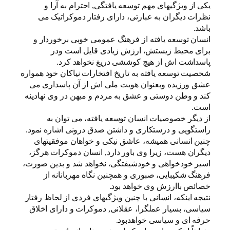
یکی از ویژگیهای مهم توسعه یافتگی, احترام به آرا و
نظرات دیگران به عبارتی، دارای رفتار دموکراتیک می
باشد.
انسان توسعه یافته از فرهنگ عمومی خوبی برخوردار و
برای محیط زیستش، ارزش زیادی قایل است ودر
پاسداشت اش از هیچ کوششی دریغ نخواهد کرد.
شخصیت توسعه یافته به تاریخ افتخارات نیاکان خود همواره
عشق ورزیده وبعنوان هویت ملی اش از آن پاسداری می
کند و وطن دوستی و عشق به مردم و میهن در وی نهادینه
است.
از دیگر خصوصیات انسان توسعه یافته، می توان به
راستگویی و درستکاری و داشتن صدق درونی اشاره نمود.
چنین انسانی همیشه، عاشق نیکی و خواهان موفقیتهای
دیگران هست، زیرا وی باور دارد, انسان دموکرات هرگز،
اسیر خودخواهی و خودشیفتگی، نخواهد شد و بدین صورت،
فرهنگ شکیبایی، صبوری و همچنین نگاه مهربانانه از
خصائص باارزش وی خواهد بود.
نتیجه اینکه، انسانی با چنین ویژگیهای فردی از لحاظ رفتار
سیاسی، بسیار عملگرا، عقلانی, دموکرات و دارای اخلاق
حرفه ای و سیاسی خواهدبود.