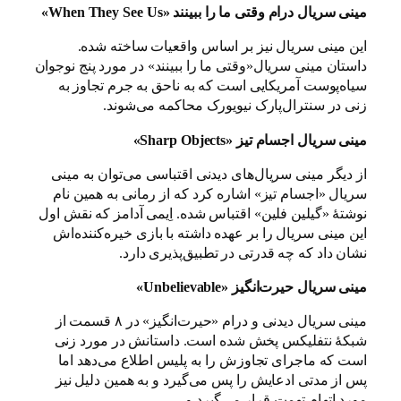
مینی سریال درام وقتی ما را ببینند «When They See Us»
این مینی سریال نیز بر اساس واقعیات ساخته شده.
داستان مینی سریال«وقتی ما را ببینند» در مورد پنج نوجوان
سیاه‌پوست آمریکایی است که به ناحق به جرم تجاوز به
زنی در سنترال‌پارک نیویورک محاکمه می‌شوند.
مینی سریال اجسام تیز «Sharp Objects»
از دیگر مینی سریال‌های دیدنی اقتباسی می‌توان به مینی
سریال «اجسام تیز» اشاره کرد که از رمانی به همین نام
نوشتهٔ «گیلین فلین» اقتباس شده. اِیمی آدامز که نقش اول
این مینی سریال را بر عهده داشته با بازی خیره‌کننده‌اش
نشان داد که چه قدرتی در تطبیق‌پذیری دارد.
مینی سریال حیرت‌انگیز «Unbelievable»
مینی سریال دیدنی و درام «حیرت‌انگیز» در ۸ قسمت از
شبکهٔ نتفلیکس پخش شده است. داستانش در مورد زنی
است که ماجرای تجاوزش را به پلیس اطلاع می‌دهد اما
پس از مدتی ادعایش را پس می‌گیرد و به همین دلیل نیز
مورد اتهام تهمت قرار می‌گیرد و…