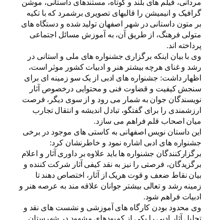
مردانی، فیلم های بلند و کوتاه، مستندهای داستانی، موشن
گرافیک و انیمیشن را قالبهای تصویری برشمرد که با تکیه
بر متون داستانی در شهر اصفهان تولید شده و دستگاه های
متولی فرهنگ، از طریق آن، به آموزش مسائل اجتماعی
پرداخته اند.
وی با بیان اینکه برگزاری جشنواره های ملی و استانی در
رشد و غنای هرچه بیشتر هنر و ادبیات کشور موثر است،
اظهار داشت: جشنواره های ادبی از یک سو زمینه ای برای
سنجش کیفیت و قضاوت فنی و محتوایی درخصوص آثار
نویسندگان جوان به شمار می رود و از سوی دیگر، فرصت
ارزشمندی را برای گفتگو، تبادل اندیشه و انتقال تجارب
میان اصحاب قلم فراهم می سازد.
این داستان نویس اصفهانی به کاستی های موجود در برخی
جشنواره های ادبی اشاره نمود و خاطرنشان کرد:
برگزارکنندگان جشنواره ها باید علاوه بر داوری آثار و اعلام
برگزیدگان، فرصتی را نیز به نقد کیفی آثار شرکت کننده و
بیان نقاط ضعف و قوت هریک از آثار، اختصاص دهند تا
زمینه رشد و تعالی بیشتر جوانان علاقه مند به عرصه هنر و
ادبیات فراهم شود.
وی محدود بودن کارگاه های آموزشی و نشست های نقد و
تحلیل آثار ادبی را یکی از کمبودهای مشهود در شهرستان