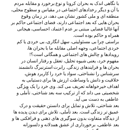
با نگاهی اندک به بحران کرونا و نوع برخورد و مقابله مردم
با آن و دیگر رخدادهای اجتماعی در مقیاس و سطوح محلی،
منطقه ای و ملی کشور نشان می دهد، در زمان وقوع
بحران هایی که بعد اجتماعی دارند، فضای اجتماعی حاکم بر
آنها غالبا فضایی مبتنی بر عدم اعتماد، احساسی، هیجانی
همراه و حاکم بوده است.
براستی چرا بی مسئولیتی، سهل انگاری، بی خردی یا کم
خردی اجتماعی، وجهه اصلی مقابله ما با بحران ها،
رویدادها و چالش های اجتماعی و همگانی است؟!
مفهوم خرد، یعنی شیوه تحلیل، تعقل و رفتار انسان در
بحران ها و فرایندهای زندگی. رابرت استرنبرگ دانشمند
سرشناس را نشناختی، سواد یا خرد را کاربرد هوش،
خلاقیت و دانش با وساطت ارزش ها برای دستیابی به
اهداف خیرخواهانه تعریف می کند. وی خرد را یک ویژگی
شخصیتی می داند که از ترکیب سه بعد شناختی، تأملی و
عاطفی به دست می آید.
بعد شناختی، تلاش و تمایل برای دانستن حقیقت و درک
عمیق تر زندگی است. بعد تأملی، تلاش برای دیدن پدیده ها
از دیدگاه متفاوت بدون سوگیری های ذهنی و فرافکنی ها و
بعد عاطفی، برخورداری از عشق همدلانه و دلسوزانه