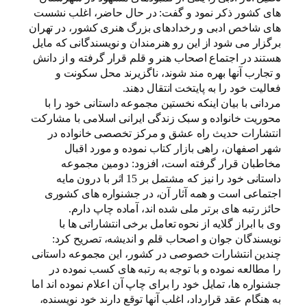
های کشور ذکر نمود و گفت: در حال حاضر، اغلب نشست
های شاخص ادبی و رخدادهای بزرگ هنری کشور، در تهران
برگزار می شود از این رو هنرمندان و نویسندگانی که مایل
هستند در اجتماع اصحاب هنر و قلم قرار گرفته و از دانش
و تجارب آنها بهره مند شوند، ناگزیرند محل سکونت و
فعالیت خود را به پایتخت انتقال دهند.
مردانی با بیان اینکه نخستین مجموعه داستانی خود را با
محوریت خانواده و سبک زندگی ایرانی اسلامی با مشارکت
انتشارات حدیث راه عشق و مرکز تخصصی خانواده در
شهر اصفهان، راهی بازار کتاب نموده و مورد اقبال
مخاطبان قرار گرفته است، افزود: دومین مجموعه
داستانی خود را نیز که مشتمل بر 15 اثر با درون مایه
اجتماعی است و همه آثار آن، در جشنواره های کشوری
حائز رتبه های برتر ملی شده اند، آماده چاپ دارم.
وی با ابراز گلایه از نحوه تعامل برخی انتشاراتی ها با
نویسندگان جوان و اصحاب قلم و اندیشه، تصریح کرد:
چندین انتشارات خصوصی در کشور، این مجموعه داستانی
را مطالعه نموده و با توجه به رتبه های کسب نموده در
جشنواره ها، تمایل خود را برای چاپ آن اعلام نموده اند اما
به هنگام عقد قرارداد، اغلب آنها توقع دارند خود نویسنده،