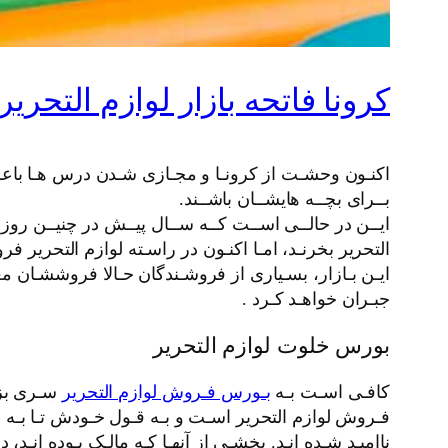
کرونا فاتحه بازار لوازم التحرير 
اکنـون وحشـت از کرونـا و مجـازی شـدن درس هـا باعـث شـ
بــرای بچــه هایشــان باشــند.
ایــن در حالــی اســت کــه ســال پیــش در چنیــن روزها
التحرير بخرنـد، امـا اکنـون در راسـته لوازم التحرير ف
ایـن بـازار، بسـیاری از فروشـندگان حـالا فروششـان م
جبـران خواهـد کـرد .
بورس خلوت لوازم التحرير
کافـی اسـت بـه
بـورس فـروش لوازم التحرير
سـری بزن
فـروش لوازم التحرير اسـت و بـه قـول خـودش تـا بـه حـ
ناامیـد شـده انـد. بخشـی از آنهـا کـه مالـک بـوده انـ