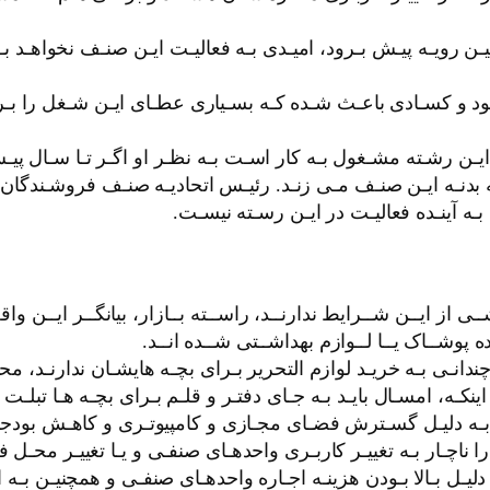
یـن رویـه پیـش بـرود، امیـدی بـه فعالیـت ایـن صنـف نخواهـد ب
ـود و کسـادی باعـث شـده کـه بسـیاری عطـای ایـن شـغل را بـر ل
رشـته مشـغول بـه کار اسـت بـه نظـر او اگـر تـا سـال پیـش امی
 بدنـه ایـن صنـف مـی زنـد. رئیـس اتحادیـه صنـف فروشـندگان ل
بـه آینـده فعالیـت در ایـن رسـته نیسـت.
ـی از ایــن شــرایط ندارنــد، راســته بــازار، بیانگــر ایــن و
 پوشــاک یــا لــوازم بهداشــتی شــده انــد.
چندانـی بـه خریـد لوازم التحرير بـرای بچـه هایشـان ندارنـد، م
نکـه، امسـال بایـد بـه جـای دفتـر و قلـم بـرای بچـه هـا تبلـت 
ه دلیـل گسـترش فضـای مجـازی و کامپیوتـری و کاهـش بودجـه 
ا ناچـار بـه تغییـر کاربـری واحدهـای صنفـی و یـا تغییـر محـل 
 دلیـل بـالا بـودن هزینـه اجـاره واحدهـای صنفـی و همچنیـن بـ