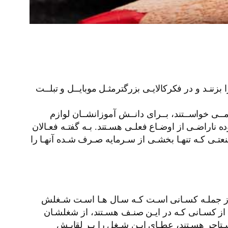
زننـد و در فکرکالایـی بزرگترمثـل موبایــل و تبلــت
 مــی خواســتند، بــرای دانــش آموزانشــان لوازم
ده ناراضـی از اوضـاع فعلـی هسـتند. بـه گفتـه فعـالان
عتـی کـه تنهـا بخشـی از سـرمایه صـرف شـده آنهـا را
ل از جملـه کسـانی اسـت کـه سـال هـا اسـت شـغلش
ی از کسـانی کـه در ایـن صنـف هسـتند، از شغلشـان
مسـتاجر هسـتند، عطـای ایـن شـغل را بـر لقایـش