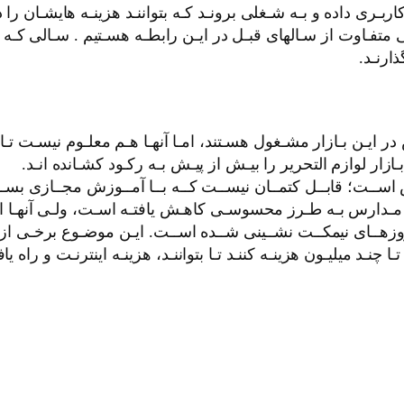
بـری داده و بـه شـغلی برونـد کـه بتواننـد هزینـه هایشـان را درب
متفـاوت از سـالهای قبـل در ایـن رابطـه هسـتیم . سـالی کـه تف
ارنـد.
ایـن بـازار مشـغول هسـتند، امـا آنهـا هـم معلـوم نیسـت تـا چـ
ازار لوازم التحرير را بیـش از پیـش بـه رکـود کشـانده انـد.
 اســت؛ قابــل کتمــان نیســت کــه بــا آمــوزش مجــازی بســیا
دارس بـه طـرز محسوسـی کاهـش یافتـه اسـت، ولـی آنهـا ایـن
ن روزهــای نیمکــت نشــینی شــده اســت. ایـن موضـوع برخـی از 
 تـا چنـد میلیـون هزینـه کننـد تـا بتواننـد، هزینـه اینترنـت و را