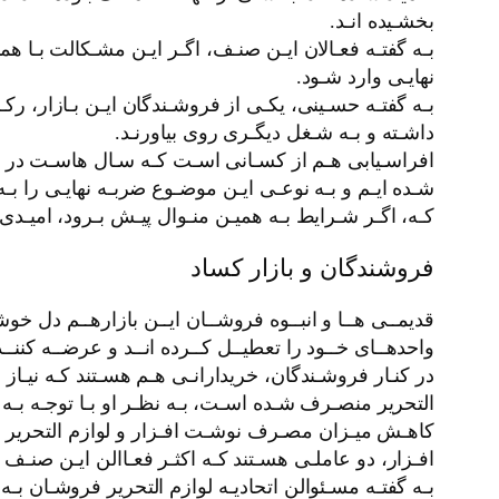
بخشـیده انـد.
بـه گفتـه فعـالان ایـن صنـف، اگـر ایـن مشـکالت بـا هم
نهایـی وارد شـود.
بـه گفتـه حسـینی، یکـی از فروشـندگان ایـن بـازار، رک
داشـته و بـه شـغل دیگـری روی بیاورنـد.
افراسـیابی هـم از کسـانی اسـت کـه سـال هاسـت در ایـن 
شـده ایـم و بـه نوعـی ایـن موضـوع ضربـه نهایـی را بـه
کـه، اگـر شـرایط بـه همیـن منـوال پیـش بـرود، امیـدی 
فروشندگان و بازار کساد
قدیمــی هــا و انبــوه فروشــان ایــن بازارهــم دل خوشـ
واحدهــای خــود را تعطیــل کــرده انــد و عرضــه کننــده
در کنـار فروشـندگان، خریدارانـی هـم هسـتند کـه نیـاز 
التحرير منصـرف شـده اسـت، بـه نظـر او بـا توجـه بـه ای
کاهـش میـزان مصـرف نوشـت افـزار و لوازم التحرير بـ
افـزار، دو عاملـی هسـتند کـه اکثـر فعـاالن ایـن صنـف ر
بـه گفتـه مسـئوالن اتحادیـه لوازم التحرير فروشـان بـه