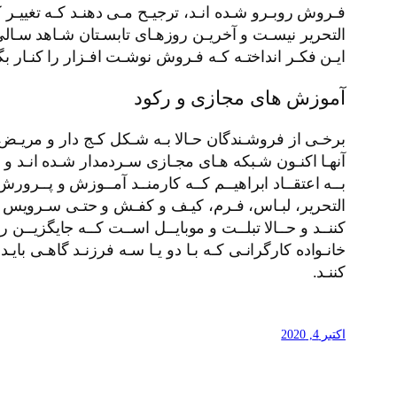
فـروش روبـرو شـده انـد، ترجیـح مـی دهنـد کـه تغییـر کار
التحرير نیسـت و آخریـن روزهـای تابسـتان شـاهد سـالی 
ایـن فکـر انداختـه کـه فـروش نوشـت افـزار را کنـار بگذ
آموزش های مجازی و رکود
برخـی از فروشـندگان حـالا بـه شـکل کـج دار و مریـض در 
آنهـا اکنـون شـبکه هـای مجـازی سـردمدار شـده انـد و بـ
بــه اعتقــاد ابراهیــم کــه کارمنــد آمــوزش و پــرورش
التحرير، لبـاس، فـرم، کیـف و کفـش و حتـی سـرویس مـ
کننــد و حــالا تبلــت و موبایــل اســت کــه جایگزیــ
خانـواده کارگرانـی کـه بـا دو یـا سـه فرزنـد گاهـی بایـد
کننـد.
اکتبر 4, 2020