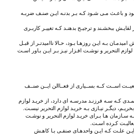
ـود و باعـث مـی شـود کـه بـر بدنـه ایـن صنـف ضربـه
قایـش ببخشـند و ترجیـح بدهنـد کـه تغییـر کاربـری
دمـان بـه ایـن روزهـا بـود، حـالا ناامیدتـر از قبـل
وازم التحرير و نوشـت افـزار نیـز بـر ایـن بـاور اسـت
اقعیــت اســت کــه بســیاری از فعــاالن ایــن صنــف
حمـدی کـه سـه فرزنـد مدرسـه ای دارد، از خریـد لوازم
بخریـم، دیگـر نیـازی بـه خریـد لوازم التحرير نیسـت.
سـازمان هـا بـرای خریـد لوازم التحرير و نوشـت
فعالیـت کـرده اسـت.
ه ایـن علـت کـه ایـن واحدهـای صنفـی بـا کاهـش