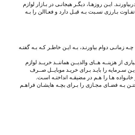
یاورنـد. ایـن روزهـا، دیگـر هیجانـی در بـازار لوازم
ـاوت بـارزی نسـبت بـه قبـل دارد و فعـاالن را بـه
ه زمانـی دوام بیاورنـد، بـه ایـن خاطـر کـه بـه گفتـه
ری از هزینــه هــای والدیــن هماننــد خریــد لوازم
 سـرمایه را بایـد بـرای خریـد موبایــل صــرف
خانـواده هـا را هـم در مضیقـه انداختـه اسـت.
ه یافتـن بـه فضـای مجـازی را بـرای بچـه هایشـان فراهـم