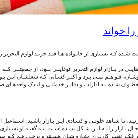
را خواند
ده کـه بسـیاری از خانـواده هـا قیـد خریـد لوازم التحرير را ب
یــی در بــازار لوازم التحرير غوغایــی بــود، از جمعیتــی کــه
روشـان، قـو هـم نمـی پـرد و اکثـر کسـانی کـه شغلشـان ایـن بـو
عطـوف شـده بـه ادارات و دفاتـر خدماتـی و انـدک واحدهـای صن
یـد، تـا شـاهد خلوتـی و کسـادی ایـن بـازار باشـید. اسـماعی
ال بـازار را بـه ایـن شـکل ندیـده اسـت. بـه گفتـه او بسـیار
د، در فکـر تغییـر کاربـری مغـازه شـان هسـتند و برخـی هـم کـه 