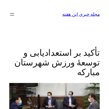
رفتن
به
مجله خبری این هفته
محتوا
تأكید بر استعدادیابی و
توسعۀ ورزش شهرستان
مباركه