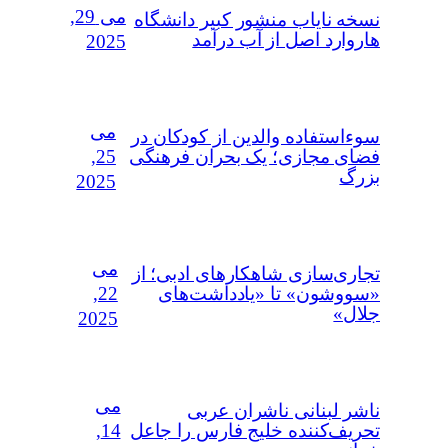
می 29,
نسخه نایاب منشور کبیر دانشگاه
هاروارد اصل از آب درآمد
2025
می
سوءاستفاده‌ والدین از کودکان در
25,
فضای مجازی؛ یک بحران فرهنگی
بزرگ
2025
می
تجاری‌سازی شاهکارهای ادبی؛ از
22,
«سووشون» تا «یادداشت‌های
جلال»
2025
می
ناشر لبنانی ناشران عربی
14,
تحریف‌کننده خلیج فارس را جاعل