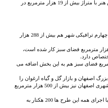
هزار مترمربع، پارک شهید روح الامین در منطقه شش با متراژ بیش از 45 هزار مترمربع، پردیس هنر با متراژ بیش از 19 هزار مترمربع در
مدیرعامل سازمان پارک ها و فضای سبز شهرداری اصفهان تصریح کرد: همچنین با اجرای رینگ چهارم ترافیکی شهر هم بیش از 288 هزار
 اشاره به اینکه برای تکمیل فضای سبز این پروژه تاکنون در پروژه فرهیختگان بیش از 84 هزار مترمربع فضای سبز کار شده است،
تکمیل مجموعه پل ها و تقاطع غیرهمسطح شهید سلیمانی، 53 هزار مترمربع فضای سبز هم به این بخش اضافه می
رگ اصفهان و بازار گل و گیاه ارغوان را
نیز بیش از 300 هزار مترمربع عنوان کرد و افزود: با احداث خیابان ها و میادین جدید در مناطق شهری اصفهان نیز بیش از 500 هزار مترمربع
مدیرعامل سازمان پارک ها و فضای سبز شهرداری اصفهان گفت: در مجموع تا پایان سال 99 و با اجرای همه این طرح ها 200 هکتار به