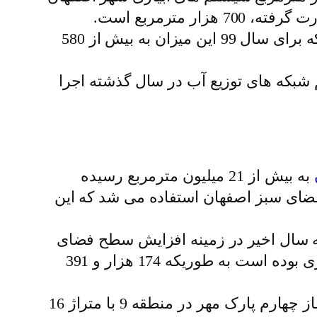
وی ادامه داد: در سال 98، بیش از 930 هزار مترمربع سیستم های آبیاری تحت فشار ترمیم شد که برای سال 99 این میزان به بیش از 580
ای سبز شهرداری اصفهان تصریح کرد: بیش از 57 هزار متر هم شبکه های توزیع آب در سال گذشته اجرا
به بیش از 21 میلیون مترمربع رسیده
) برای آبیاری فضای سبز اصفهان استفاده می شد که این
سه سال اخیر در زمینه افزایش سطح فضای
سبز شهر هم فعالیت هایی انجام شده است، اظهار کرد: بخشی از این توسعه در پارک های شهری بوده است به طوریکه 174 هزار و 391
وی ادامه داد: این پارک ها شامل بوستان الهیه در منطقه 15 با متراژ بیش از 16 هزار مترمربع، فاز چهارم پارک مهر در منطقه 9 با متراژ 16