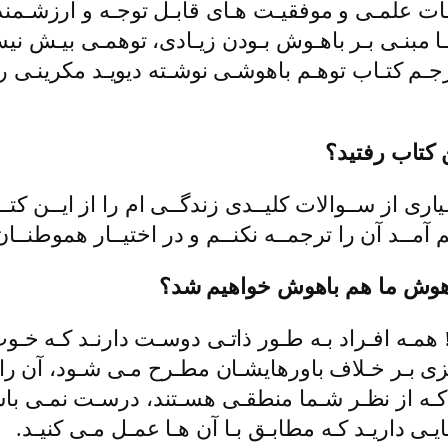
جـات علمـی و موفقیـت هـای قابـل توجـه و ارزشـمند
ـا مبنـی بـر باهـوش بـودن زیـادی، توهمـی بیـش نیس
ـم کتـاب توهـم باهوشـی نوشـته دیویـد مکرینـی رفتی
 کتاب رفتید؟
یاری از ســوالات کلیــدی زندگــی ام را از ایــن کت
م آمــد آن را ترجمــه نکنــم و در اختیــار هموطنــان
 باهوش ما هم باهوش خواهیم شد؟
همـه افـراد بـه طـور ذاتـی دوسـت دارنـد کـه خـوب
ـزی بـر خـلاف باورهایشـان مطـرح مـی شـود، آن را 
ایـی کـه از نظـر شـما منطقـی هسـتند، درسـت نمـی ب
ـی داریـد کـه مطابـق بـا آن هـا عمـل مـی کنیـد.