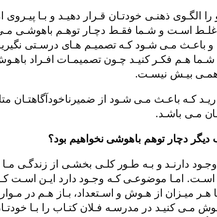
ا الگـوی ذهنـی خودتـان قـرار دهیـد و بـا پیـروی از 
غلـط اسـت و شـما فقـط دچـار توهـم باهوشـی مـی 
د و باعـث مـی شـود کـه تصمیـم هـای درسـتی نگیریـ
 شـما هـم فکـر کنیـد چـون تصمیمـات افـراد باه
همـی بیـش نیسـت.
داریـد کـه باعـث مـی شـود از ضمیرناخودآگاهتـان متا
ـان مـی باشـد.
ب دیگر دچار توهم باهوشی نخواهیم بود؟
وجـود دارنـد و بـه طـور کلـی بخشـی از زندگـی مـا
ده اسـت. امـا موضوعـی کـه وجـود دارد ایـن اسـت ک
 هـر میـزان از هـوش و اسـتعداد، بـاز هـم در مـوار
ـوش مـی کنیـد در مدرسـه فـلان کتـاب را بـا خودتـان 