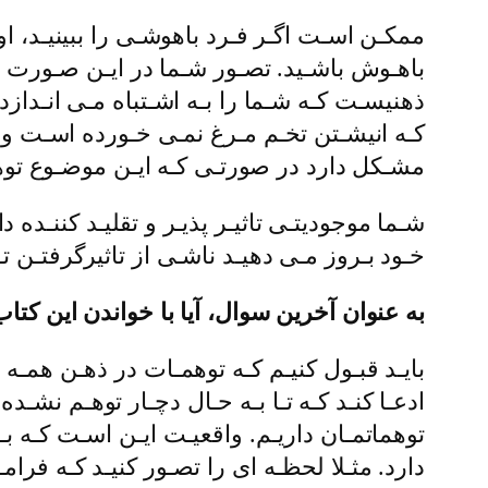
ممکـن اسـت اگـر فـرد باهوشـی را ببینیـد، او ر
باهـوش باشـید. تصـور شـما در ایـن صـورت 
ذهنیسـت کـه شـما را بـه اشـتباه مـی انـداز
کـه انیشـتن تخـم مـرغ نمـی خـورده اسـت و
مشـکل دارد در صورتـی کـه ایـن موضـوع تو
شـما موجودیتـی تاثیـر پذیـر و تقلیـد کننـده 
خـود بـروز مـی دهیـد ناشـی از تاثیرگرفتـن ت
به عنوان آخرین سوال، آیا با خواندن این کتا
بایـد قبـول کنیـم کـه توهمـات در ذهـن همـه 
ادعـا کنـد کـه تـا بـه حـال دچـار توهـم نشـ
توهماتمـان داریـم. واقعیـت ایـن اسـت کـه بـا
دارد. مثـلا لحظـه ای را تصـور کنیـد کـه فرام