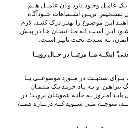
 یـک عامـل وجـود دارد و آن عامــل هــم
ـل تشــخیص تریــن اشــتباهات خــودآگاه
یـد ایـن موضـوع را بهتـر درک کنیـد، لازم
شـود ایـن اسـت کـه مـا انسـان هـا در پیـش
تمان، بـه شـدت تحـت تاثیـر اسـت.
ً اینکــه مــا مرتبــا در حــال رویــا
ت بــرای صحبــت در مــورد موضوعــی بــا
گ پیراهـن او بـه یـاد خریـد یـک مبلمـان
 بایـد امـروز بـه خانـه عمویتـان برویـد؛ در
د، متوجــه مــی شــوید کــه دربــاره همــه