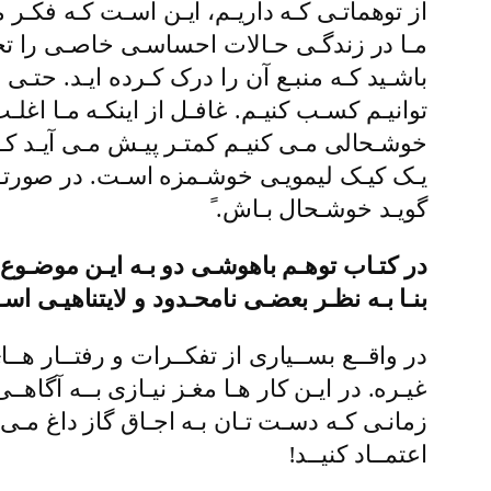
از توهماتـی کـه داریـم، ایـن اسـت کـه فکـر 
مـا در زندگـی حـالات احساسـی خاصـی را تجربـ
باشـید کـه منبـع آن را درک کـرده ایـد. حتـی ب
توانیـم کسـب کنیـم. غافـل از اینکـه مـا اغل
خوشـحالی مـی کنیـم کمتـر پیـش مـی آیـد کـ
یـک کیـک لیمویـی خوشـمزه اسـت. در صورتـی
گویـد خوشـحال بـاش. ً
در کتـاب توهـم باهوشـی دو بـه ایـن موضـوع 
بنـا بـه نظـر بعضـی نامحـدود و لایتناهیـی اس
در واقــع بســیاری از تفکــرات و رفتــار هــا
غیـره. در ایـن کار هـا مغـز نیـازی بــه آگاهـ
زمانـی کـه دسـت تـان بـه اجـاق گاز داغ مـی خ
اعتمــاد کنیــد!