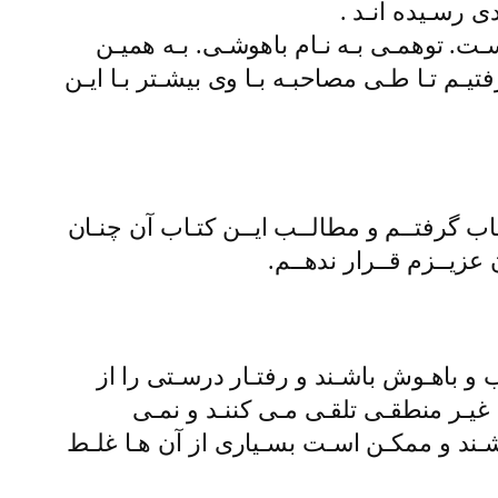
ی رسـیده انـد .
ـت. توهمـی بـه نـام باهوشـی. بـه همیـن
ـم تـا طـی مصاحبـه بـا وی بیشـتر بـا ایـن
ــاب گرفتــم و مطالــب ایــن کتـاب آن چنـان
 عزیــزم قــرار ندهــم.
 و باهـوش باشـند و رفتـار درسـتی را از
غیـر منطقـی تلقـی مـی کننـد و نمـی
اشـند و ممکـن اسـت بسـیاری از آن هـا غلـط