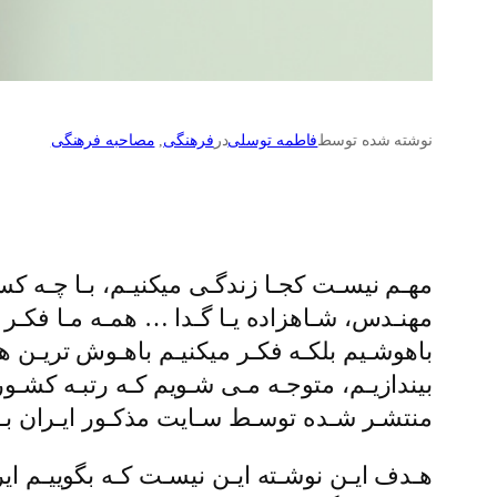
نوشته شده توسط
فاطمه توسلی
در
فرهنگی
, 
مصاحبه فرهنگی
مهـم نیسـت کجـا زندگـی میکنیـم، بـا چـه ک
مهنـدس، شـاهزاده یـا گـدا … همـه مـا فکـر میک
باهوشـیم بلکـه فکـر میکنیـم باهـوش تریـن ه
بیندازیـم، متوجـه مـی شـویم کـه رتبـه کشـور 
منتشـر شـده توسـط سـایت مذکـور ایـران بـا بهـره هوشـی 84رتبـه بیسـت و سـوم را در
هـدف ایـن نوشـته ایـن نیسـت کـه بگوییـم ای