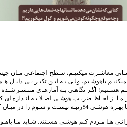
سـانی معاشـرت میکنیـم، سـطح اجتماعـی مـان چیسـت
نیـم باهوشـیم. ولـی بـه ایـن تکبـر بـی دلیـل هـم قا
ـم هسـتیم! اگـر نگاهـی بـه آمارهـای منتشـر شـده 
مـا از لحـاظ ضریـب هوشـی اصـلا بـه انـدازه ای کـه
 میـان کشـورهای جهـان دارد.
رانـی هـا مـردم کـم هوشـی هسـتند. شـاید مـا باه