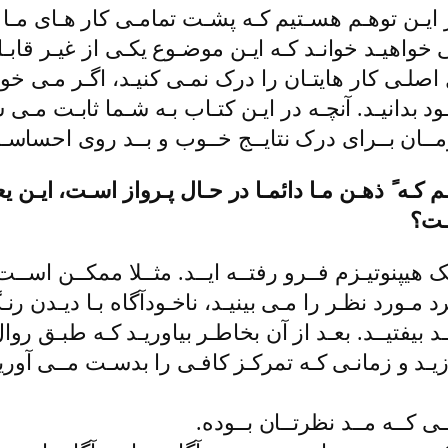
در ایـن توهـم هسـتیم کـه پشـت تمامـی کار هـای مـا
ی خواهیـد خوانـد کـه ایـن موضـوع یکـی از غیـر قاب
صلـی کار هایتـان را درک نمـی کنیـد، اگـر مـی خواه
د بدانیـد. آنچـه در ایـن کتـاب بـه شـما ثابـت مـی 
ـان بــرای درک نتایــج خــوب و بــد روی احساسـا
ه ً ذهـن مـا دائمـا در حـال پـرواز اسـت، ایـن یعنـی 
سـت؟
هیپنوتیـزم فــرو رفتــه ایــد. مثــلا ممکــن اســ
د مـورد نظـر را مـی بینیـد، ناخـودآگاه بـا دیـدن رنـ
د بیفتیــد. بعـد از آن بخاطـر بیاوریـد کـه طبـق روال
ـد و زمانـی کـه تمرکـز کافـی را بدسـت مــی آوریــ
ـی کــه مــد نظرتــان بــوده.