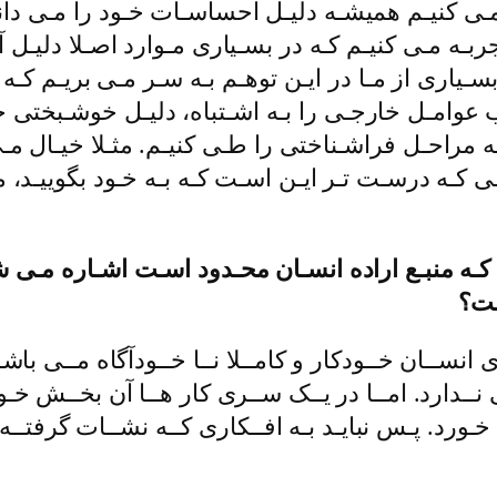
مـی کنیـم همیشـه دلیـل احساسـات خـود را مـی دانی
ه مـی کنیـم کـه در بسـیاری مـوارد اصـلا دلیـل آن 
سـیاری از مـا در ایـن توهـم بـه سـر مـی بریـم کـه 
ـب عوامـل خارجـی را بـه اشـتباه، دلیـل خوشـبختی 
ه مراحـل فراشـناختی را طـی کنیـم. مثـلا خیـال م
 کـه درسـت تـر ایـن اسـت کـه بـه خـود بگوییـد،
کـه منبـع اراده انسـان محـدود اسـت اشـاره مـی شـ
ـت؟
ی انســان خــودکار و کامــلا نــا خــودآگاه مــی با
ـی نــدارد. امــا در یــک ســری کار هــا آن بخــش خ
ـورد. پـس نبایـد بـه افــکاری کــه نشــات گرفتــه 