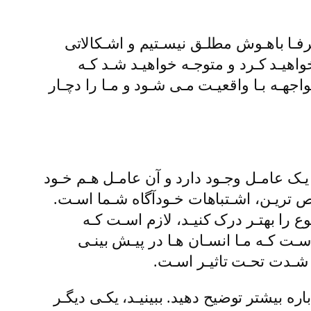
صرفـا باهـوش مطلـق نیسـتیم و اشـکالاتی
 خواهیـد کـرد و متوجـه خواهیـد شـد کـه
جهـه بـا واقعیـت مـی شـود و مـا را دچـار
ا یـک عامـل وجـود دارد و آن عامـل هـم خـود
یص تریـن، اشـتباهات خـودآگاه شـما اسـت.
ع را بهتـر درک کنیـد، لازم اسـت کـه
اسـت کـه مـا انسـان هـا در پیـش بینـی
 شـدت تحـت تاثیـر اسـت.
اره بیشتر توضیح دهید.
ببینیـد، یکـی دیگـر