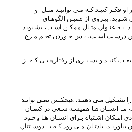
او فکـر کنیـد کـه مـی توانیـد مثـل او
شـوید. پیـروی از همیـن الگوهـای
د. بـه عنـوان مثـال ممکـن اسـت، بشـنوید
ـوش درسـت اسـت، پـس خـوردن تخـم مـرغ
بعـت کنیـد و بسـیاری از رفتارهایـی کـه از
 را تشـکیل مـی دهنـد. هیچکـس نمـی توانـد
ـه مـا انسـان هـا همیشـه سـعی در کتمـان
دی امـکان اشـتباه بـرای انسـان هـا وجـود
بیاوریـد، یادتـان مـی رود کـه بـا دوسـتتان