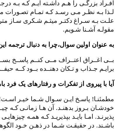
افـراد بزرگـی را هـم داشـته ایـم کـه بـه در
لـذا بـه نظـر مـی رسـد کـه تمـام تصـورات م
علـت بـه سـراغ دکتـر میثـم شـکری سـاز مترج
مقولـه آشـنا شـویم.
به عنوان اولین سوال،چرا به دنبال ترجمه این
بــی اغــراق اعتــراف مــی کنــم پاســخ بســ
برایـم جـذاب و تـکان دهنــده بــود کــه حیفــ
آیا با پیروی از تفکرات و رفتارهای یک فرد
مطمئنـا! پاسـخ ایـن سـوال شـما خیـر اسـت! 
خودشـان بـروز بدهنـد. آن هـا زمانـی کـه چی
پذیرنـد. امـا بایـد بپذیریـد کـه همـه چیزه
باشـند. در حقیقـت شـما در ذهـن خـود الگوهای