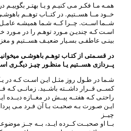
همـه مـا فکـر مـی کنیـم و یـا بهتـر بگوییـم 
خــود مــا هســتیم. در کتــاب توهــم باهوشـ
شــما اســت. چــرا کــه شـما همیشـه عامـل ا
اسـت کـه چندیـن مـورد توهـم را در مـورد خـو
بینـی عاطفـی بسـیار ضعیـف هســتیم و مغزمـ
در قسـمتی از کتـاب توهـم باهوشـی میخوانیـم کـ
پــردازی هســتیم یـا منظـور چیـز دیگـری ا
شـما در طـول روز مثـل ایـن اسـت کـه در یـک 
کســی قــرار داشــته باشــید. زمانــی کـه فـر
راحتـی کـه هفتــه پیــش در مغــازه دیــده ایــ
ایـن صـورت بـه صحبـت بـا آن فـرد مـی پردازی
چیــز
بــا او صحبــت کــرده ایــد، بــه جــز موضوعـ