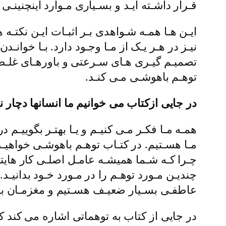
قـرار داشـته ایـد و بسـیاری مـوارد اینچنینـی 
ایـن هـا همـه شـواهدی بـر اثبـات ایـن نکتـ
نیـز در هـر یـک از مـا وجـود دارد. بـا خوانـد
تصمیـم گیـری هـای سـرعتی و باورهـای غلـط ا
توهـم باهوشـی مـی کنـد.
در جایی ازکتاب می خوانیم ما انسانها دچا
همـه مـا فکـر مـی کنیـم و یـا بهتـر بگوییـم
مـا هسـتیم. در کتـاب توهـم باهوشـی خواهیـد
چـرا کـه شـما همیشـه عامـل اصلـی کار هایتـا
چندیـن مـورد توهـم را در مـورد خـود بدانیـد.
عاطفـی بسـیار ضعیـف هسـتیم و مغزمـان بـر
در جایی از کتاب به توهماتی اشاره می کند