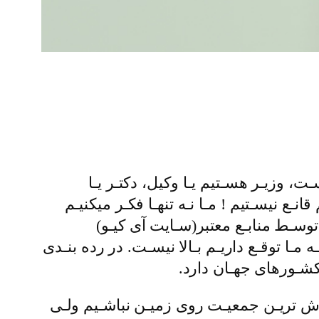
، وزیـر هسـتیم یـا وکیل، دکتـر یـا
نـع نیسـتیم ! مـا نـه تنهـا فکـر میکنیـم
توسـط منابـع معتبر(سـایت آی کیـو)
 مـا توقـع داریـم بـالا نیسـت. در رده بنـدی
ـوش تریـن جمعیـت روی زمیـن نباشـیم ولـی