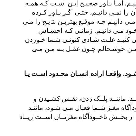
ـم. امـا بـاور صحیـح ایـن اسـت کـه همـه
را نمـی دانیـم، حتـی اگـر بـاور کـرده
مـی دانیـم چـه موقـع بهتریـن نتایـج را مـی
خـود مـی دانیـم. زمانـی کـه احسـاس
ـی کنیـد علـت شـادی کنونـی شـما خـوردن
 مـن خوشـحالم چـون عقـل بـه مـن مـی
ود. واقعـا اراده انسـان محـدود اسـت یـا
شــد. ماننــد پلــک زدن، نفـس کشـیدن و
ـودآگاه مغـز شـما فعـال مـی شـود، ماننـد
از بخــش ناخــودآگاه مغزتــان اســت زیــاد