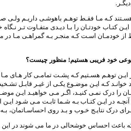
دیگـر.
ه هسـتند کـه مـا فقـط توهـم باهوشـی داریـم ولـی 
ن ایـن کتـاب خودتـان را بـا دیـدی متفـاوت تـر نـگاه
ز خودمـان اسـت کـه منجـر بـه گمراهـی مـا در موا
ر نوعی خود فریبی هستیم! منظور چیست؟
 در ایـن توهـم هسـتیم کـه پشـت تمامـی کار هـای مـ
 خوانـد کـه ایـن موضـوع یکـی از غیـر قابـل تشـخ
ن را درک نمـی کنیـد، اگـر مـی خواهیـد ایـن موضـو
 آنچـه در ایـن کتـاب بـه شـما ثابـت مـی شـود ایـن 
ای درک نتایـج خـوب و بـد روی احساسـاتمان، بـه
 که باعث احساس خوشحالی در ما می شوند در این ب