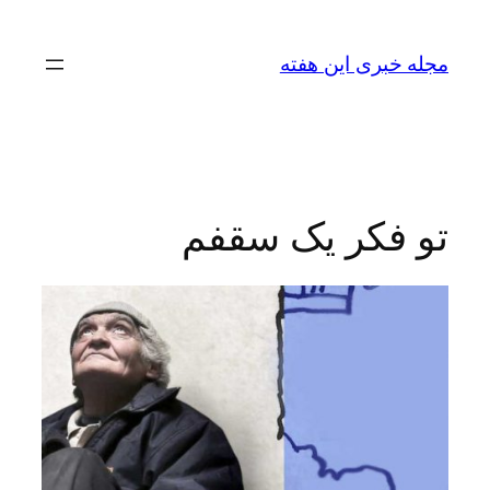
رفتن
به
مجله خبری این هفته
محتوا
تو فکر یک سقفم