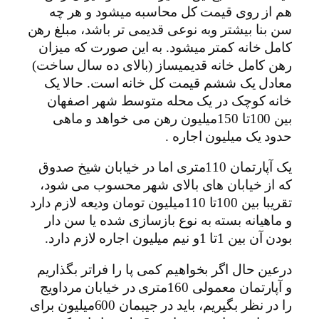
هم از روی قیمت کل محاسبه میشود و هر چه
سن بنا بیشتر وبه نوعی قدیمی تر باشد، مبلغ رهن
کامل خانه کمتر میشود. به این صورت که میزان
رهن کامل خانه قدیمیساز (بالای ده سال ساخت)
معادل یک ششم قیمت کل خانه است. حالا یک
خانه کوچک در یک محله متوسط شهر اصفهان
بین 100تا 150میلیون رهن می خواهد و ماهی
حدود یک میلیون اجاره .
یک آپارتمان 110متری اما در خیابان شیخ صدوق
که از خیابان های بالای شهر محسوب می شود،
تقریبا بین 100تا 110میلیون تومان ودیعه لازم دارد
و ماهیانه بسته به نوع بازسازی شده یا سن دار
بودن آن بین 1تا 1و نیم میلیون اجاره لازم دارد.
درعین حال اگر بخواهیم کمی پا را فراتر بگذاریم
و آپارتمان معمولی 160متری در خیابان مرداویج
را در نظر بگیریم، باید در جیبمان 600میلیون برای