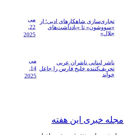
می
تجاری‌سازی شاهکارهای ادبی؛ از
22,
«سووشون» تا «یادداشت‌های
جلال»
2025
می
ناشر لبنانی ناشران عربی
14,
تحریف‌کننده خلیج فارس را جاعل
خواند
2025
مجله خبری این هفته