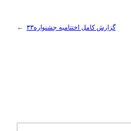
گزارش کامل اختتامیه جشنواره۳۳
→