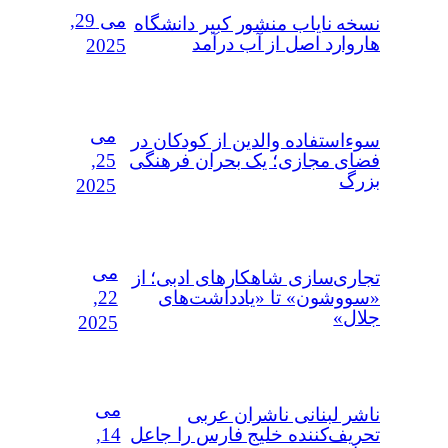
می 29,
نسخه نایاب منشور کبیر دانشگاه
هاروارد اصل از آب درآمد
2025
می
سوءاستفاده‌ والدین از کودکان در
25,
فضای مجازی؛ یک بحران فرهنگی
بزرگ
2025
می
تجاری‌سازی شاهکارهای ادبی؛ از
22,
«سووشون» تا «یادداشت‌های
جلال»
2025
می
ناشر لبنانی ناشران عربی
14,
تحریف‌کننده خلیج فارس را جاعل