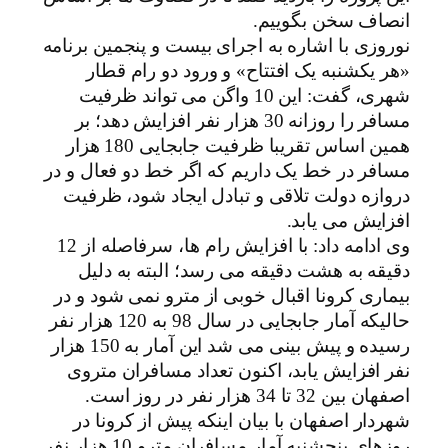
انصاف سخن بگوییم.
نوروزی با اشاره به اجرای بیست و پنجمین برنامه
«هر یکشنبه یک افتتاح» و ورود دو رام قطار
شهری، گفت: این 10 واگن می تواند ظرفیت
مسافر را روزانه 30 هزار نفر افزایش دهد؛ بر
همین اساس تقریبا ظرفیت جابجایی 180 هزار
مسافر در خط یک داریم که اگر خط دو فعال و در
دروازه دولت تلاقی و تبادل ایجاد شود، ظرفیت
افزایش می یابد.
وی ادامه داد: با افزایش رام ها، سرفاصله از 12
دقیقه به هشت دقیقه می رسد؛ البته به دلیل
بیماری کرونا اقبال خوبی از مترو نمی شود و در
حالیکه آمار جابجایی در سال 98 به 120 هزار نفر
رسیده و پیش بینی می شد این آمار به 150 هزار
نفر افزایش یابد، اکنون تعداد مسافران متروی
اصفهان بین 32 تا 34 هزار نفر در روز است.
شهردار اصفهان با بیان اینکه پیش از کرونا در
روزهای پنجشنبه آمار مسافران مترو 10 هزار نفر