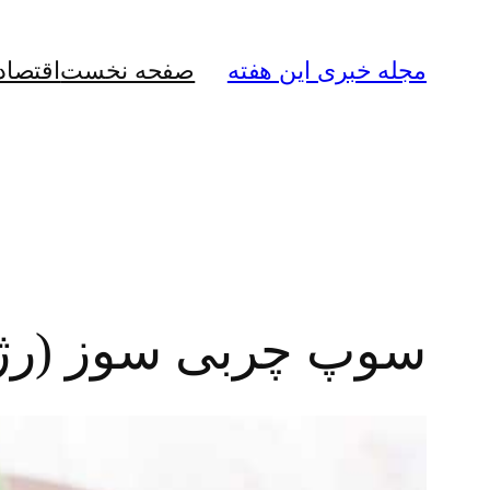
رفتن
به
مجله خبری این هفته
صفحه نخست
اقتصاد
محتوا
سوپ چربی سوز (رژ