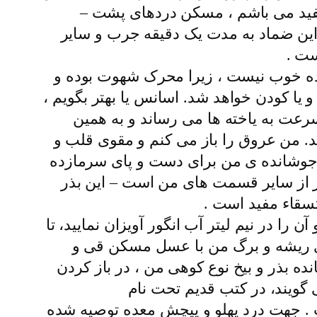
 مفید مى باشم ، مسکن دردهاى پشت –
این ضماد به مدت یک دقیقه جرب و سایر
ست .
 ده خوب نیست ، زیرا محرک شهوت بوده و
یا کودن خواهد شد. اسانس یا بهتر بگویم ،
رعت به یاخته ها مى رساند و به همین
 من عروق را باز مى کنم و مقوى قلب و
س جوشانده ى من براى دست و پاى سرمازده
ر از سایر قسمت هاى من است – این بذر
سقاء مفید است .
ا در نیم لیتر آب انگور آویزان نمایید، تا
اى ریشه و برگ من با عسل مسکن قى و
ه بذر و بیخ نوع کوهى من ، در باز کردن
ویند، در کتب قدیم تحت نام
. جهت درد پهلو و پیچش معده توصیه شده