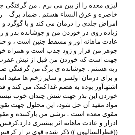
لیزى معده را از بین مى برم . من گرفتگى ج
خاصره و عرق النساء هستم . ضماد برگ – ر
امراض جلدى را درمان مى کند و با گوگرد و
زیاده روى در خوردن من و جوشانده بذر و ر
عادت ماهانه آور و مسقط جنین است ، و چنان
جوهر من فرار و زود جذب است و همراه خود 
جهت است که خوردن من قبل از نیش عقرب و 
ریه هستم . جوشانده ى برگ من گرفتگى صدا 
و براى درمان اولسر و سایر زخم ها مفید ا
اشتهاآور بوده به هضم غذا کمک مى کند و ف
خوردن این بذر جهت شش چندان خوب نیست ، چون
مواد مفید آن حل شود، این محلول جهت تقوی
مقوى معده است . ترشى من بازکننده و مقوى 
ادرار و عادت ماهانه اثر بیشترى دارد.کر
((فطرالسالیون )) ذکر شده قوى تر از کرف