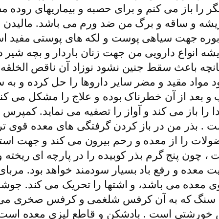
گر را باز مى کنم و براى حصبه و بیماریهاى روده
یشه و ساقه و برگ من ضد ورم مى باشد. مالیدن 
 بوره جهت سیاهى پوست و لکه هاى پوستى مفید ا
یشه انواع دارویى من جهت زنان باردار و بچه شیر
چه باعث سقط جنین نشود نوزاد آن ناقص الخلقه و 
مواد مقید و مضر سایر داروها را حل کرده و به س
بعد از آن خطرناک بوده و علاج را مشکل مى کند.
را باز مى کند و آواز را تصفیه مى نماید. کمپر
ست . بذر من در باز کردن گرفتگى هاى معده قوى ت
ضولات را از معده و رحم بیرون مى کند و جهت است
 پنج گرم بذر کوبیده را در پارچه اى ریخته و آن ر
ت معده و رفع باد بسیار سودمند خواهد بود. مرب
معده مى باشد، و اشتها را تحریک مى کند. جوشاند
فس سنگ که به آن کرفس شلغمى و کرفس صخرى مى گ
س خورشتى است . بادشکن و قاطع لیزى معده است 