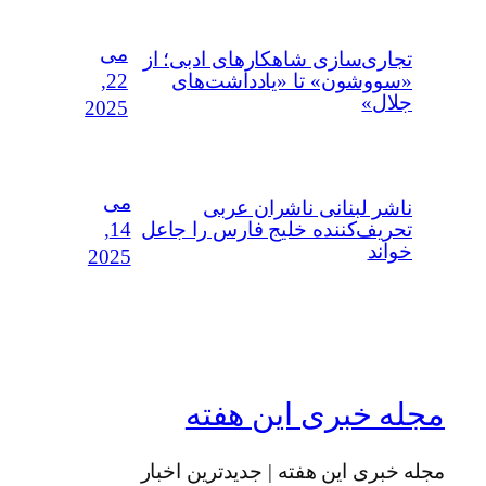
می
تجاری‌سازی شاهکارهای ادبی؛ از
22,
«سووشون» تا «یادداشت‌های
جلال»
2025
می
ناشر لبنانی ناشران عربی
14,
تحریف‌کننده خلیج فارس را جاعل
خواند
2025
مجله خبری این هفته
مجله خبری این هفته | جدیدترین اخبار