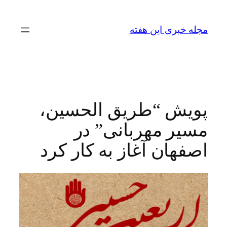
رفتن
به
مجله خبری این هفته
محتوا
پویش “طریق الحسین،
مسیر مهربانی” در
اصفهان آغاز به کار کرد