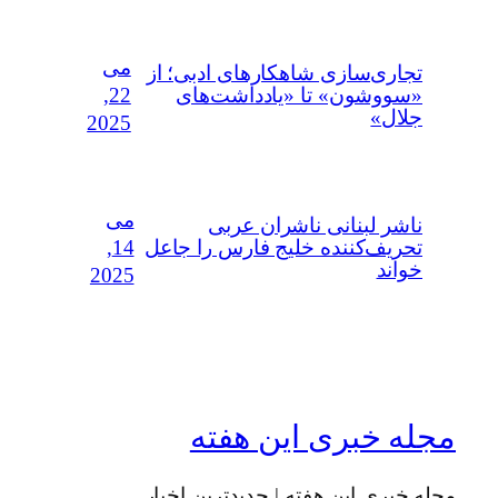
می
تجاری‌سازی شاهکارهای ادبی؛ از
22,
«سووشون» تا «یادداشت‌های
جلال»
2025
می
ناشر لبنانی ناشران عربی
14,
تحریف‌کننده خلیج فارس را جاعل
خواند
2025
مجله خبری این هفته
مجله خبری این هفته | جدیدترین اخبار