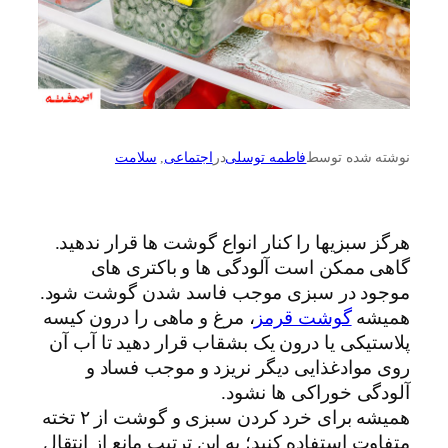
نوشته شده توسط
فاطمه توسلی
در
اجتماعی
, 
سلامت
هرگز سبزیها را کنار انواع گوشت ها قرار ندهید.
گاهی ممکن است آلودگی ها و باکتری های
موجود در سبزی موجب فاسد شدن گوشت شود.
همیشه
گوشت قرمز
، مرغ و ماهی را درون کیسه
پلاستیکی یا درون یک بشقاب قرار دهید تا آب آن
روی موادغذایی دیگر نریزد و موجب فساد و
آلودگی خوراکی ها نشود.
همیشه برای خرد کردن سبزی و گوشت از ۲ تخته
متفاوت استفاده کنید؛ به این ترتیب مانع از انتقال