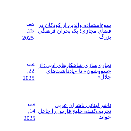
می
سوءاستفاده‌ والدین از کودکان در
25,
فضای مجازی؛ یک بحران فرهنگی
بزرگ
2025
می
تجاری‌سازی شاهکارهای ادبی؛ از
22,
«سووشون» تا «یادداشت‌های
جلال»
2025
می
ناشر لبنانی ناشران عربی
14,
تحریف‌کننده خلیج فارس را جاعل
خواند
2025