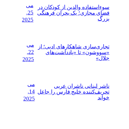
می
سوءاستفاده‌ والدین از کودکان در
25,
فضای مجازی؛ یک بحران فرهنگی
بزرگ
2025
می
تجاری‌سازی شاهکارهای ادبی؛ از
22,
«سووشون» تا «یادداشت‌های
جلال»
2025
می
ناشر لبنانی ناشران عربی
14,
تحریف‌کننده خلیج فارس را جاعل
خواند
2025