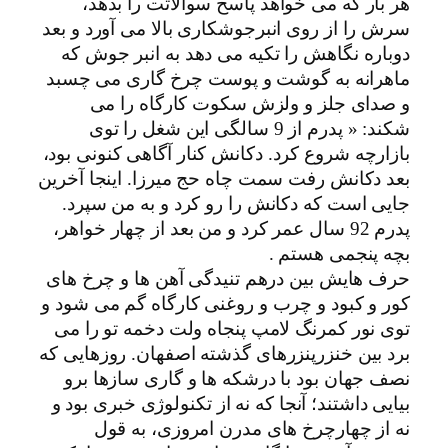
هر بار که می خواهد پاسخ سوالاتت را بدهد،
سرش را از روی انبرجوشکاری بالا می آورد و بعد
دوباره نگاهش را تکیه می دهد به انبر جوش که
ماهرانه به گوشت و پوست چرخ گاری می چسبد
و صدای جلز و ولزش سکوت کارگاه را می
شکند: « پدرم از 9 سالگی این شغل را توی
بازارچه شروع کرد. دکانش کنار آگاهی کنونی بود،
بعد دکانش رفت سمت چاه حج میرزا. اینجا آخرین
جایی است که دکانش را رو کرد و به من سپرد.
پدرم 92 سال عمر کرد و من بعد از چهار خواهر،
بچه پنجمی هستم .
حرف هایش بین درهم تنیدگی آهن ها و چرخ های
کور و کبود و چرب و روغنی کارگاه گم می شود و
توی نور کمرنگ لامپ پنجاه ولت دخمه تو را می
برد بین خنزرپنزرهای گذشته اصفهان. روزهایی که
نصف جهان بود با درشکه ها و گاری سازها برو
بیایی داشتند؛ آنجا که نه از تکنولوژی خبری بود و
نه از چهارچرخ های مدرن امروزی، به قول