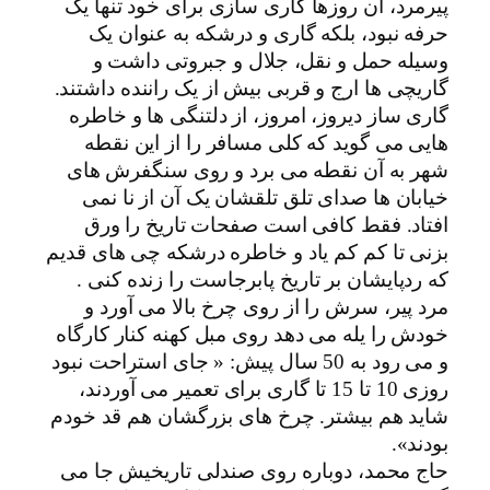
پیرمرد، آن روزها گاری سازی برای خود تنها یک
حرفه نبود، بلکه گاری و درشکه به عنوان یک
وسیله حمل و نقل، جلال و جبروتی داشت و
گاریچی ها ارج و قربی بیش از یک راننده داشتند.
گاری ساز دیروز، امروز، از دلتنگى ها و خاطره
هایی می گوید که کلی مسافر را از این نقطه
شهر به آن نقطه می برد و روی سنگفرش های
خیابان ها صدای تلق تلقشان یک آن از نا نمی
افتاد. فقط کافی است صفحات تاریخ را ورق
بزنی تا کم کم یاد و خاطره درشکه چی های قدیم
که ردپایشان بر تاریخ پابرجاست را زنده کنی .
مرد پیر، سرش را از روی چرخ بالا می آورد و
خودش را یله می دهد روی مبل کهنه کنار کارگاه
و می رود به 50 سال پیش: « جای استراحت نبود
روزی 10 تا 15 تا گاری برای تعمیر می آوردند،
شاید هم بیشتر. چرخ های بزرگشان هم قد خودم
بودند».
حاج محمد، دوباره روی صندلی تاریخیش جا می