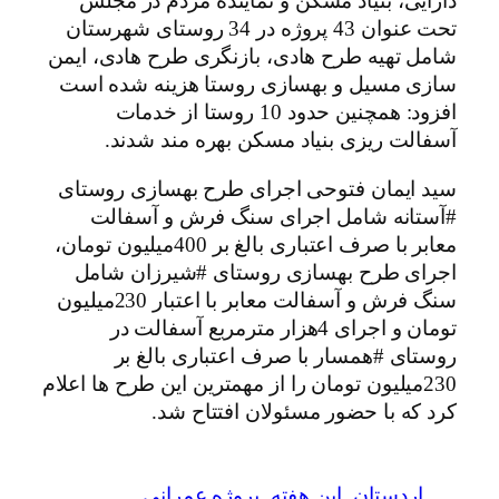
دارایی، بنیاد مسکن و نماینده مردم در مجلس
تحت عنوان 43 پروژه در 34 روستای شهرستان
شامل تهیه طرح هادی، بازنگری طرح هادی، ایمن
سازی مسیل و بهسازی روستا هزینه شده است
افزود: همچنین حدود 10 روستا از خدمات
آسفالت ریزی بنیاد مسکن بهره مند شدند.
سید ایمان فتوحی اجرای طرح بهسازی روستای
#آستانه شامل اجرای سنگ فرش و آسفالت
معابر با صرف اعتباری بالغ بر 400میلیون تومان،
اجرای طرح بهسازی روستای #شیرزان شامل
سنگ فرش و آسفالت معابر با اعتبار 230میلیون
تومان و اجرای 4هزار مترمربع آسفالت در
روستای #همسار با صرف اعتباری بالغ بر
230میلیون تومان را از مهمترین این طرح ها اعلام
کرد که با حضور مسئولان افتتاح شد.
اردستان
این هفته
پروژه عمرانی