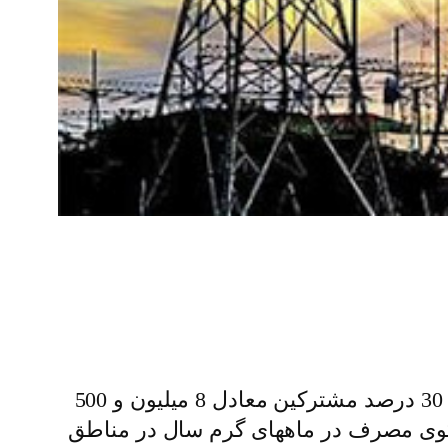
؛مشترکان برق خانگی در ایران نزدیک به 30 میلیون نفر هستند که از میان آنها 30 درصد مشترکین معادل 8 میلیون و 500
ف می باشند البته الگوی مصرف در ماههای گرم سال در مناطق