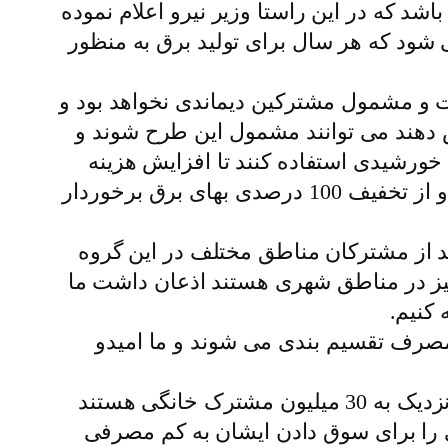
و ماههای عادی سال زیر 80 کیلووات ساعت می باشد که در این راستا وزیر نیرو اعلام نموده
 شود که هر سال برای تولید برق به منظور
 مشمول مشترکین دیماندی نخواهد بود و
دهند می توانند مشمول این طرح شوند و
خورشیدی استفاده کنند تا افزایش هزینه
برق بها نداشته باشند و با این کار تمام مشترکین فرصت پیدا می کنند که مصرفشان را کم کنند و از تخفیف 100 درصدی بهای برق برخوردار
عیت کم مصرف را در کشور تقریبا یکسان دانست و با بیان اینکه حدود 30 درصد از مشترکان مناطق مختلف در این گروه
 :60 درصد از جمیعت کم مصرف ها ی برق کشور در روستاها و 40 درصد نیز در مناطق شهری هستند اذعان داشت ما
کنیم.
صرف تقسیم بندی می شوند و ما امیدو
سخنگوی صنعت برق با عنوان اینکه 36 میلیون مشترک برق در کشور وجود دارد که از این میان نزدیک به 30 میلیون مشترک خانگی هستند
 فرصت مناسبی را برای سوق دادن ایشان به کم مصرفی