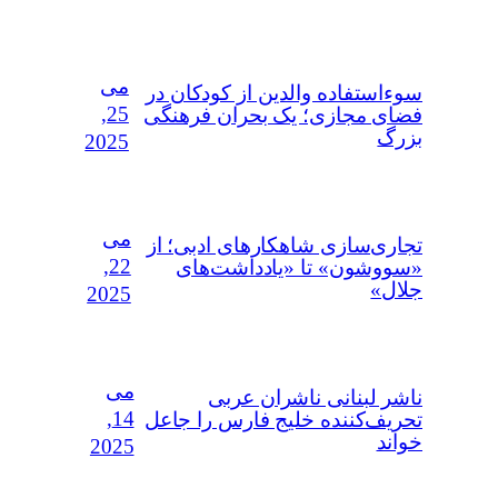
می
سوءاستفاده‌ والدین از کودکان در
25,
فضای مجازی؛ یک بحران فرهنگی
بزرگ
2025
می
تجاری‌سازی شاهکارهای ادبی؛ از
22,
«سووشون» تا «یادداشت‌های
جلال»
2025
می
ناشر لبنانی ناشران عربی
14,
تحریف‌کننده خلیج فارس را جاعل
خواند
2025