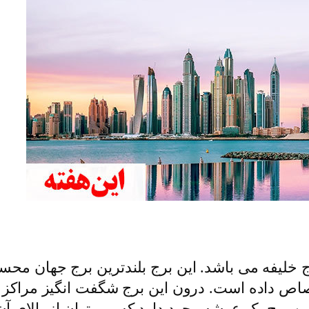
صاص داده است. درون این برج شگفت انگیز مراکز ت
وجود دارد. همچنین در طبقه 124 ام این برج یک عرشه وجود دارد که می ت