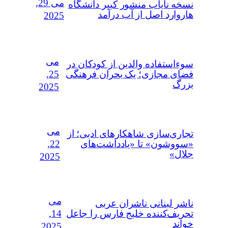
می 29,
نسخه نایاب منشور کبیر دانشگاه
هاروارد اصل از آب درآمد
2025
می
سوءاستفاده‌ والدین از کودکان در
25,
فضای مجازی؛ یک بحران فرهنگی
بزرگ
2025
می
تجاری‌سازی شاهکارهای ادبی؛ از
22,
«سووشون» تا «یادداشت‌های
جلال»
2025
می
ناشر لبنانی ناشران عربی
14,
تحریف‌کننده خلیج فارس را جاعل
خواند
2025