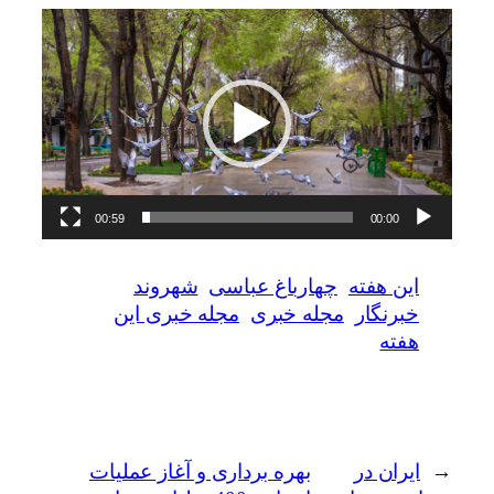
نمایشگر
ویدیو
00:59
00:00
این هفته
چهارباغ عباسی
شهروند
خبرنگار
مجله خبری
مجله خبری این
هفته
←
ایران در
بهره برداری و آغاز عملیات